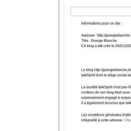
Informations pour ce site :
Adresse : http://grangeblanche.
Titre : Grange Blanche
Ce blog a été créé le 29/01/20
Le blog http://grangeblanche.ha
talkSpirit dont le siège social
La société talkSpirit n'est pas
contenu de son blog était sous sa
expressément engagé à respecter
Il a également reconnu que talk
Les conditions générales d'utili
intégralité à cette adresse :
htt