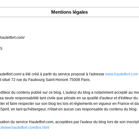
Mentions légales
hautetfort.com/
05
utetfort.com/ a été créé à partir du service proposé à l'adresse
www.hautetfort.com
 est situé 72 rue du Faubourg Saint-Honoré 75008 Paris.
 l'éditeur du contenu publié sur ce blog. L'auteur du blog a notamment accepté au m
 seule responsabilité tant civile que pénale en sa qualité d'auteur et d'éditeur du blo
 et faire respecter sur son blog les lois et règlements en vigueur en France et dan
Spirit, en tant qu'hébergeur, n'était en aucun cas responsable du contenu du blog.
sation du service Hautetfort.com, acceptées par l'auteur du blog lors de son inscrip
p://www.hautetfort.com/tos.html