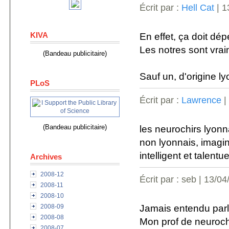
Écrit par :
Hell Cat
| 1
KIVA
En effet, ça doit dép
Les notres sont vraime
(Bandeau publicitaire)
Sauf un, d'origine ly
PLoS
Écrit par :
Lawrence
|
(Bandeau publicitaire)
les neurochirs lyonna
non lyonnais, imagi
intelligent et talent
Archives
2008-12
Écrit par : seb | 13/0
2008-11
2008-10
Jamais entendu parl
2008-09
2008-08
Mon prof de neurochi
2008-07