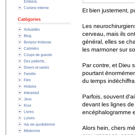
Emberà.
Cuisine interne.
Et bien justement, pu
Catégories
Les neurochirurgien
Actualités
cerveau, mais ils on
Blog
général, elles se ch
Bonjour tristesse
les marmoner sur so
Caliméro
Coups de gueule
Des patients...
Par contre, et Dieu s
Divers et variés
pourtant énormémemen
Famille
du temps indéchiffra
Film
Histoire
Interplast
Parfois, souvent d'ai
Jeux
devant les lignes de
Kiva
encéphalogramme et
Livres
Loisirs
ma vie quotidienne
Alors hein, chers m
Médecine