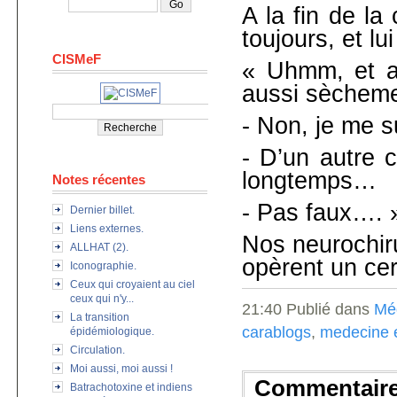
A la fin de la
toujours, et lui 
CISMeF
« Uhmm, et al
aussi sècheme
- Non, je me sui
- D’un autre c
longtemps…
Notes récentes
- Pas faux…. 
Dernier billet.
Liens externes.
Nos neurochiru
ALLHAT (2).
opèrent un cer
Iconographie.
Ceux qui croyaient au ciel
ceux qui n'y...
21:40 Publié dans
Mé
La transition
carablogs
,
medecine 
épidémiologique.
Circulation.
Moi aussi, moi aussi !
Commentair
Batrachotoxine et indiens