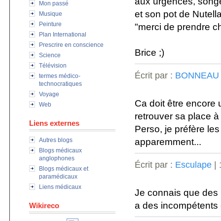
aux urgences, songe
Mon passé
et son pot de Nutell
Musique
Peinture
"merci de prendre ch
Plan International
Prescrire en conscience
Brice ;)
Science
Télévision
Écrit par :
BONNEAU 
termes médico-
technocratiques
Voyage
Ca doit être encore 
Web
retrouver sa place à 
Liens externes
Perso, je préfère le
apparemment...
Autres blogs
Blogs médicaux
anglophones
Écrit par :
Esculape
| 
Blogs médicaux et
paramédicaux
Liens médicaux
Je connais que des 
a des incompétents d
Wikireco