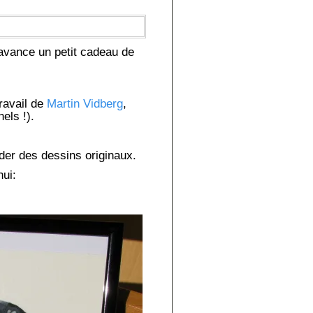
 avance un petit cadeau de
ravail de
Martin Vidberg
,
els !).
er des dessins originaux.
hui: