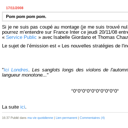
17/11/2008
Pom pom pom pom.
Si je ne suis pas coupé au montage (je me suis trouvé nul,
pourrez m’entendre sur France Inter ce jeudi 20/11/08 entr
«
Service Public
» avec
Isabelle Giordano et Thomas Chau
Le sujet de l’émission est « Les nouvelles stratégies de l'
"
Ici Londres
.
Les sanglots longs des violons de l'auto
langueur monotone
...
"
°0°0°0°0°0°0°0°0°0°0°
La suite
ici
.
16:37 Publié dans
ma vie quotidienne
|
Lien permanent
|
Commentaires (4)