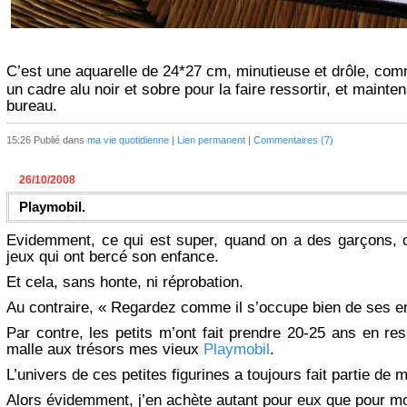
C’est une aquarelle de 24*27 cm, minutieuse et drôle, com
un cadre alu noir et sobre pour la faire ressortir, et mainte
bureau.
15:26 Publié dans
ma vie quotidienne
|
Lien permanent
|
Commentaires (7)
26/10/2008
Playmobil.
Evidemment, ce qui est super, quand on a des garçons, c
jeux qui ont bercé son enfance.
Et cela, sans honte, ni réprobation.
Au contraire, « Regardez comme il s’occupe bien de ses en
Par contre, les petits m’ont fait prendre 20-25 ans en res
malle aux trésors mes vieux
Playmobil
.
L’univers de ces petites figurines a toujours fait partie de
Alors évidemment, j’en achète autant pour eux que pour mo