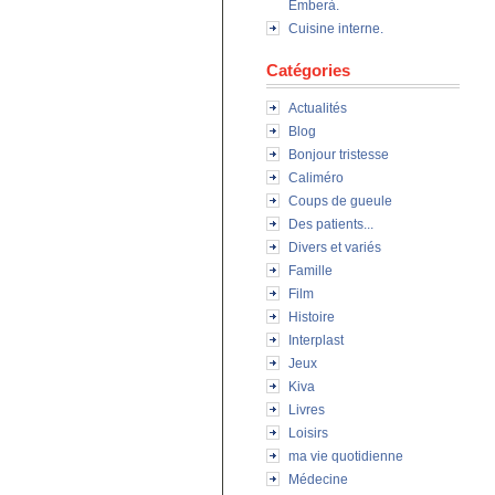
Emberà.
Cuisine interne.
Catégories
Actualités
Blog
Bonjour tristesse
Caliméro
Coups de gueule
Des patients...
Divers et variés
Famille
Film
Histoire
Interplast
Jeux
Kiva
Livres
Loisirs
ma vie quotidienne
Médecine