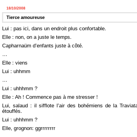
18/10/2008
Tierce amoureuse
Lui : pas ici, dans un endroit plus confortable.
Elle : non, on a juste le temps.
Capharnaüm d’enfants juste à côté.
…
Elle : viens
Lui : uhhmm
…
Lui : uhhhmm ?
Elle : Ah ! Commence pas à me stresser !
Lui, salaud : il sifflote l’air des bohémiens de la Traviat
étouffés.
Lui : uhhhmm ?
Elle, grognon: ggrrrrrrrr
…