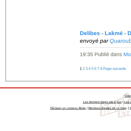
Delibes - Lakmé - 
envoyé par
Quaroub
19:35 Publié dans
Mu
1
2
3
4
5
6
7
8
Page suivante
Crée
Les derniers blogs mis à jour
|
Les 
Déclarer un contenu illicite
|
Mentions légales de ce blog
|