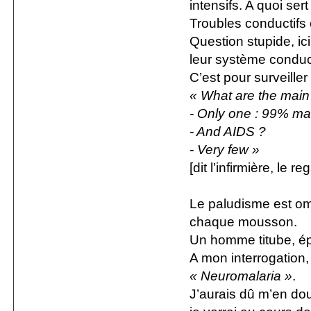
intensifs. A quoi ser
Troubles conductifs
Question stupide, ic
leur système conduc
C’est pour surveiller
« What are the main
- Only one : 99% mal
- And AIDS ?
- Very few »
[dit l’infirmière, le 
Le paludisme est omn
chaque mousson.
Un homme titube, épa
A mon interrogation, 
« Neuromalaria »
.
J’aurais dû m’en do