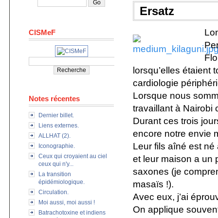
Ersatz
Lon
CISMeF
Per
Flo
lorsqu’elles étaient 
cardiologie périphér
Lorsque nous sommes
Notes récentes
travaillant à Nairob
Dernier billet.
Durant ces trois jo
Liens externes.
encore notre envie m
ALLHAT (2).
Leur fils aîné est né 
Iconographie.
Ceux qui croyaient au ciel
et leur maison a un
ceux qui n'y...
saxones (je compren
La transition
épidémiologique.
masaïs !).
Circulation.
Avec eux, j’ai éprouv
Moi aussi, moi aussi !
On applique souvent 
Batrachotoxine et indiens