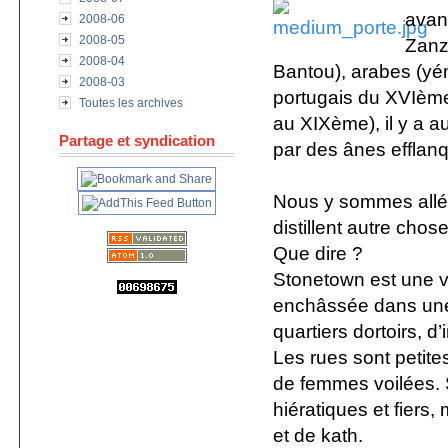
avan
2008-06
2008-05
Zanzi
2008-04
Bantou), arabes (yém
2008-03
portugais du XVIème,
Toutes les archives
au XIXème), il y a au
Partage et syndication
par des ânes efflan
Nous y sommes allé
distillent autre chos
Que dire ?
Stonetown est une vil
enchâssée dans une
quartiers dortoirs, d
Les rues sont petites
de femmes voilées.
hiératiques et fiers,
et de kath.