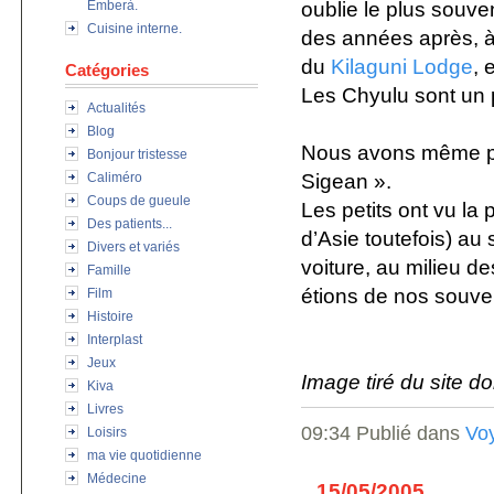
oublie le plus souven
Emberà.
Cuisine interne.
des années après, à
du
Kilaguni Lodge
, 
Catégories
Les Chyulu sont un 
Actualités
Blog
Nous avons même pou
Bonjour tristesse
Sigean ».
Caliméro
Coups de gueule
Les petits ont vu la
Des patients...
d’Asie toutefois) au
Divers et variés
voiture, au milieu d
Famille
étions de nos souven
Film
Histoire
Interplast
Jeux
Image tiré du site do
Kiva
Livres
09:34 Publié dans
Vo
Loisirs
ma vie quotidienne
Médecine
15/05/2005