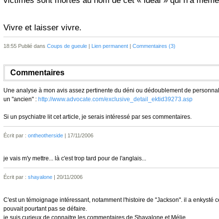
victimes sont mortes au nom de cet « idéal » qui n’a même 
Vivre et laisser vivre.
18:55 Publié dans
Coups de gueule
|
Lien permanent
|
Commentaires (3)
Commentaires
Une analyse à mon avis assez pertinente du déni ou dédoublement de personnalité 
un "ancien" :
http://www.advocate.com/exclusive_detail_ektid39273.asp
Si un psychiatre lit cet article, je serais intéressé par ses commentaires.
Écrit par :
ontheotherside
| 17/11/2006
je vais m'y mettre... là c'est trop tard pour de l'anglais...
Écrit par :
shayalone
| 20/11/2006
C'est un témoignage intéressant, notamment l'histoire de "Jackson". il a enkysté ce qu
pouvait pourtant pas se défaire.
je suis curieux de connaitre les commentaires de Shayalone et Mélie...