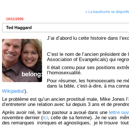
« La baudruche se dégonfle
16/11/2006
Ted Haggard
J’ai d’abord lu cette histoire dans l’ex
C’est le nom de l’ancien président de 
Association of Evangelicals) qui regro
Il était connu pour ses positions ext
l’homosexualité.
Pour résumer, les homosexuels ne méri
dans la bible, c'est-à-dire, à ma conn
Wikipedia!
).
Le problème est qu’un ancien prostitué male, Mike Jones l
d’entretenir une relation avec lui depuis 3 ans et de pren
Après avoir nié, le bon pasteur a avoué dans une
lettre ou
novembre dernier (
ici
, celle de sa femme). Je ne vais mê
des remarques ironiques et agnostiques, je le trouve tou