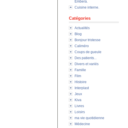
Emberà.
Cuisine interne.
Catégories
Actualités
Blog
Bonjour tristesse
Caliméro
Coups de gueule
Des patients...
Divers et variés
Famille
Film
Histoire
Interplast
Jeux
Kiva
Livres
Loisirs
ma vie quotidienne
Médecine