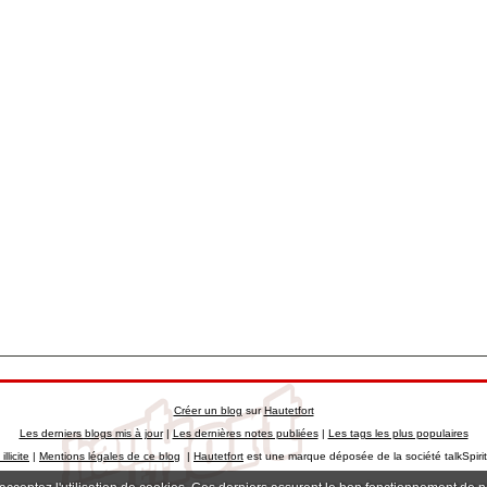
Créer un blog
sur
Hautetfort
Les derniers blogs mis à jour
|
Les dernières notes publiées
|
Les tags les plus populaires
llicite
|
Mentions légales de ce blog
|
Hautetfort
est une marque déposée de la société talkSpiri