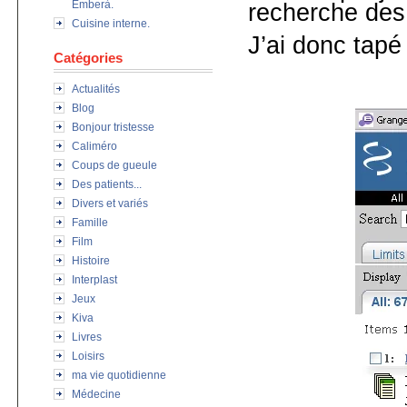
Emberà.
recherche des a
Cuisine interne.
J’ai donc tapé
Catégories
Actualités
Blog
Bonjour tristesse
Caliméro
Coups de gueule
Des patients...
Divers et variés
Famille
Film
Histoire
Interplast
Jeux
Kiva
Livres
Loisirs
ma vie quotidienne
Médecine