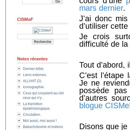
cours d’une
p
mars dernier
.
J’ai donc mis
CISMeF
d’utiliser cette
Je crois sur
difficulté de 
Notes récentes
Tout d’abord, 
Dernier billet.
C’est l’étape 
Liens externes.
Je ne reviend
ALLHAT (2).
Iconographie.
possède pas 
Ceux qui croyaient au ciel
d’autres sour
ceux qui n'y...
blogue CISMe
La transition
épidémiologique.
Circulation.
Moi aussi, moi aussi !
Disons que je 
Batrachotoxine et indiens