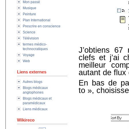
Mon passé
Musique
Peinture
Plan International
Prescrire en conscience
Science
Télévision
termes médico-
J’obtiens 67 
technocratiques
Voyage
clefs et j’ai 
Web
meilleur com
autant de flux 
Liens externes
En bas de pa
Autres blogs
Blogs médicaux
to », choisiss
anglophones
Blogs médicaux et
paramédicaux
Liens médicaux
Wikireco