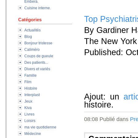
Emberà.
Cuisine interne.
Top Psychiatri
Catégories
By Gardiner H
Actualités
Blog
The New York
Bonjour tristesse
Caliméro
Published: Oc
Coups de gueule
Des patients...
Divers et variés
Famille
Film
Histoire
Ajout: un
art
Interplast
Jeux
histoire.
Kiva
Livres
08:08 Publié dans
Pre
Loisirs
ma vie quotidienne
Médecine