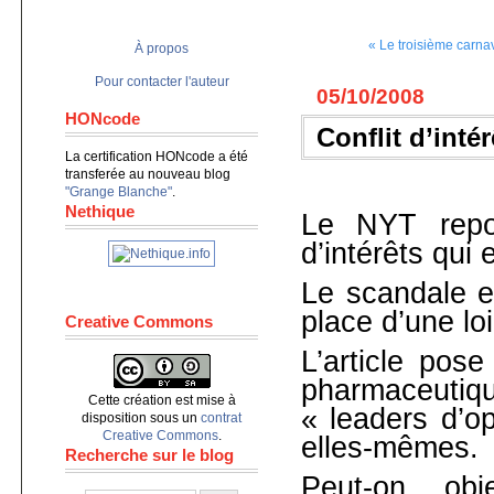
« Le troisième carna
À propos
Pour contacter l'auteur
05/10/2008
HONcode
Conflit d’intér
La certification HONcode a été
transferée au nouveau blog
"Grange Blanche"
.
Nethique
Le NYT repor
d’intérêts qui
Le scandale es
place d’une lo
Creative Commons
L’article pose
pharmaceuti
Cette création est mise à
« leaders d’op
disposition sous un
contrat
Creative Commons
.
elles-mêmes.
Recherche sur le blog
Peut-on obje