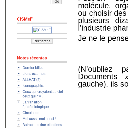
molécule, org
ou choisir des
plusieurs di
CISMeF
l’industrie ph
Je ne le pens
Notes récentes
(N’oubliez 
Dernier billet.
Liens externes.
Documents »
ALLHAT (2).
gauche), ils so
Iconographie.
Ceux qui croyaient au ciel
ceux qui n'y...
La transition
épidémiologique.
Circulation.
Moi aussi, moi aussi !
Batrachotoxine et indiens