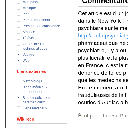
Commentair
Mon passé
Musique
Cet article est d un j
Peinture
dans le New York Tim
Plan International
Prescrire en conscience
psychiatre sur le me
Science
http://carlatpsychiat
Télévision
pharmaceutique ne s
termes médico-
technocratiques
psychiatrie, il y a 
Voyage
plus lucratif et le p
Web
en France, c est la 
Liens externes
denonce de telles p
que les medecins se
Autres blogs
En ce moment aux Usa
Blogs médicaux
anglophones
frauduleuses de la f
Blogs médicaux et
ecuries d Augias a b
paramédicaux
Liens médicaux
Écrit par : therese Pr
Wikireco