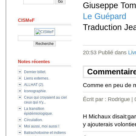
Giuseppe Tom
Le Guépard
CISMeF
Traduction Je
20:53 Publié dans
Liv
Notes récentes
Commentair
Dernier billet.
Liens externes.
Comme en peu de mo
ALLHAT (2).
Iconographie.
Ceux qui croyaient au ciel
Écrit par : Rodrigue |
ceux qui n'y...
La transition
épidémiologique.
H Michaux disait:gard
Circulation.
y ajouterais volonti
Moi aussi, moi aussi !
Batrachotoxine et indiens