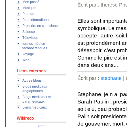
Mon passé
Écrit par : therese Pr
Musique
Peinture
Elles sont importante
Plan International
Prescrire en conscience
symbolique. Le messa
Science
accepte l'autre, soi
Télévision
est profondément anc
termes médico-
technocratiques
désespoir, c'est prob
Voyage
Comme le pire est in
Web
dans deux ans...
Liens externes
Écrit par :
stephane
| 
Autres blogs
Blogs médicaux
anglophones
Stephane, je n ai pa
Blogs médicaux et
Sarah Paulin , presi
paramédicaux
Liens médicaux
soit elu, peu probab
Palin soit presidente
Wikireco
de gouverner, mort,