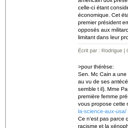
américain doit prése
celle-ci étant consi
économique. Cet éta
premier président e
opposés aux militaro
limitant dans leur pr
Écrit par : Rodrigue |
>pour thérèse:
Sen. Mc Cain a une 
au vu de ses antécé
semble t il). Mme Pa
première femme prés
vous propose cette 
la-science-aux-usa/
Ce n'est pas parce q
racisme et la xénoph