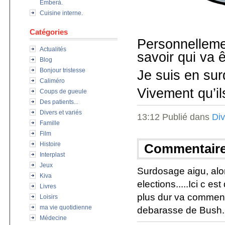
Emberà.
Cuisine interne.
Catégories
Personnellem
Actualités
savoir qui va ê
Blog
Bonjour tristesse
Je suis en sur
Caliméro
Vivement qu’ils
Coups de gueule
Des patients...
Divers et variés
13:12 Publié dans
Div
Famille
Film
Histoire
Commentair
Interplast
Jeux
Surdosage aigu, al
Kiva
elections.....Ici c e
Livres
plus dur va commenc
Loisirs
ma vie quotidienne
debarasse de Bush.
Médecine