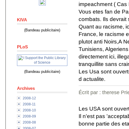
impeachment ( Cas 
Vous etes fan de Pal
combats. Ils devrait
KIVA
Quant au racisme, ic
(Bandeau publicitaire)
France, le racisme e
plutot anti Noirs,A N
PLoS
Tunisiens, Algeriens 
directement ici, ille
tranquillite sans crai
Les Usa sont ouverts 
(Bandeau publicitaire)
d actualite.
Archives
Écrit par : therese Pr
2008-12
2008-11
Les USA sont ouverts
2008-10
Il n'est pas 'accept
2008-09
2008-08
bonne partie des etat
2008-07