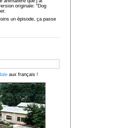
e animalière que j’ai
ersion originale: "Dog
er.
moins un épisode, ça passe
dale
aux français !