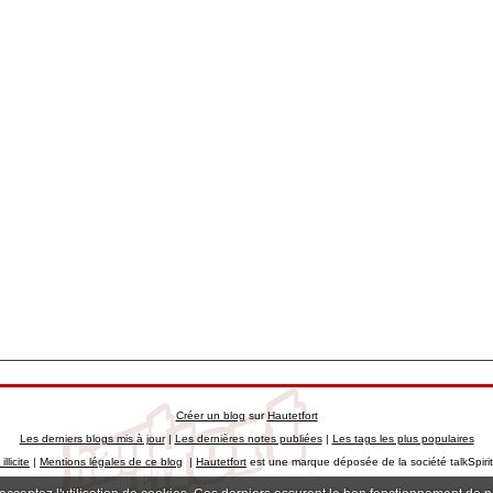
Créer un blog
sur
Hautetfort
Les derniers blogs mis à jour
|
Les dernières notes publiées
|
Les tags les plus populaires
llicite
|
Mentions légales de ce blog
|
Hautetfort
est une marque déposée de la société talkSpiri