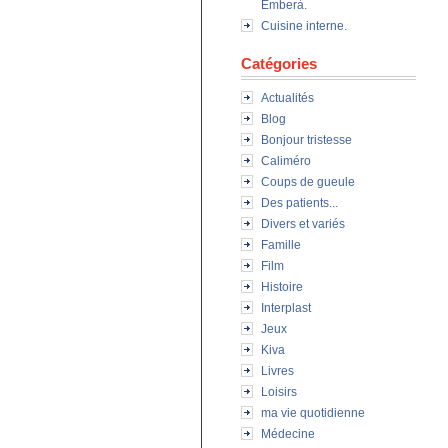
Emberà.
Cuisine interne.
Catégories
Actualités
Blog
Bonjour tristesse
Caliméro
Coups de gueule
Des patients...
Divers et variés
Famille
Film
Histoire
Interplast
Jeux
Kiva
Livres
Loisirs
ma vie quotidienne
Médecine