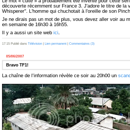
Le mot « culte » a probablement été inventé pour cette séri
découverte récemment sur France 3. J'adore le titre de la v
Whisperer". L'homme qui chuchotait à l'oreille de son Pinch
Je ne dirais pas un mot de plus, vous devez aller voir au 
en semaine de 16h30 à 16h55.
Il y a aussi un site web
ici
.
17:15 Publié dans
Télévision
|
Lien permanent
|
Commentaires (3)
05/06/2007
Bravo TF1!
La chaîne de l’information révèle ce soir au 20h00 un
scan