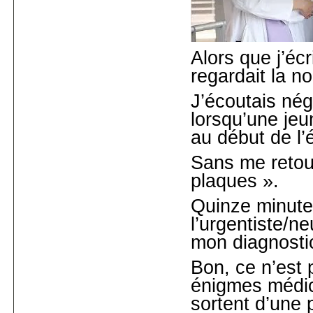
Alors que j’écr
regardait la no
J’écoutais né
lorsqu’une je
au début de l’
Sans me retour
plaques ».
Quinze minutes
l’urgentiste/n
mon diagnosti
Bon, ce n’est 
énigmes médica
sortent d’une p