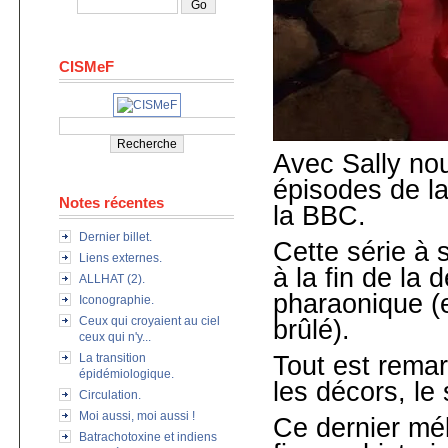
CISMeF
Avec Sally nou
épisodes de la
Notes récentes
la BBC.
Dernier billet.
Cette série à
Liens externes.
à la fin de la
ALLHAT (2).
pharaonique (e
Iconographie.
Ceux qui croyaient au ciel
brûlé).
ceux qui n'y...
La transition
Tout est remar
épidémiologique.
les décors, le
Circulation.
Moi aussi, moi aussi !
Ce dernier mé
Batrachotoxine et indiens