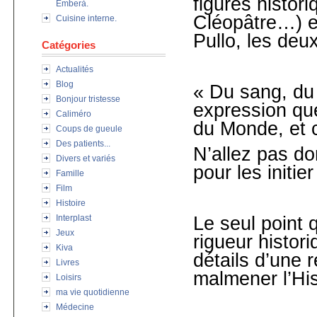
figures histor
Emberà.
Cléopâtre…) et
Cuisine interne.
Pullo, les deu
Catégories
Actualités
Blog
« Du sang, du 
Bonjour tristesse
expression que
Caliméro
du Monde, et 
Coups de gueule
Des patients...
N’allez pas d
Divers et variés
pour les initier
Famille
Film
Histoire
Interplast
Le seul point 
Jeux
rigueur histori
Kiva
détails d’une 
Livres
malmener l’His
Loisirs
ma vie quotidienne
Médecine