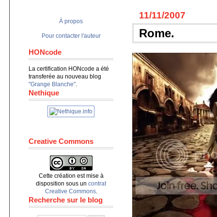
11/11/2007
À propos
Rome.
Pour contacter l'auteur
HONcode
La certification HONcode a été
transferée au nouveau blog
"Grange Blanche"
.
Nethique
Creative Commons
Cette création est mise à
disposition sous un
contrat
Creative Commons
.
Recherche sur le blog