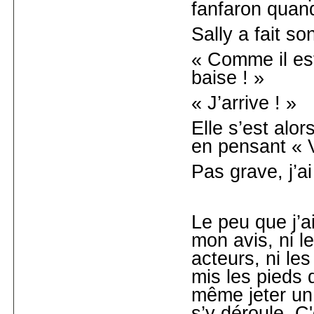
fanfaron qua
Sally a fait s
« Comme il est
baise ! »
« J’arrive ! »
Elle s’est alor
en pensant « V
Pas grave, j’ai
Le peu que j’ai
mon avis, ni le
acteurs, ni le
mis les pieds 
même jeter un 
s’y déroule. C'