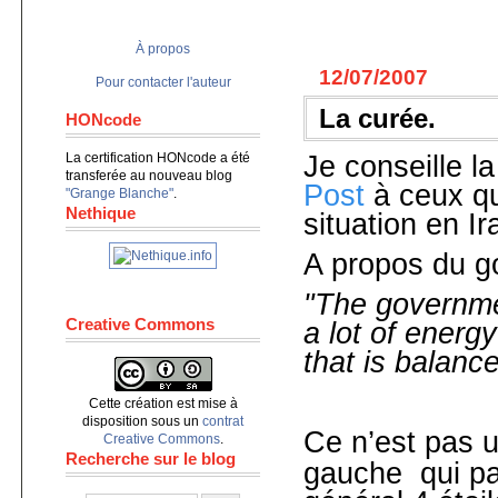
À propos
12/07/2007
Pour contacter l'auteur
La curée.
HONcode
La certification HONcode a été
Je conseille l
transferée au nouveau blog
Post
à ceux qu
"Grange Blanche"
.
Nethique
situation en Ir
A propos du g
"The governme
Creative Commons
a lot of energ
that is balance
Cette création est mise à
disposition sous un
contrat
Ce n’est pas 
Creative Commons
.
Recherche sur le blog
gauche qui par