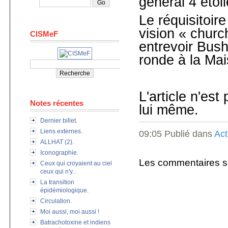
général 4 étoil
Le réquisitoire
vision « church
CISMeF
entrevoir Bus
ronde à la Ma
L'article n'est
Notes récentes
lui même.
Dernier billet.
Liens externes.
09:05 Publié dans
Act
ALLHAT (2).
Iconographie.
Les commentaires s
Ceux qui croyaient au ciel
ceux qui n'y...
La transition
épidémiologique.
Circulation.
Moi aussi, moi aussi !
Batrachotoxine et indiens