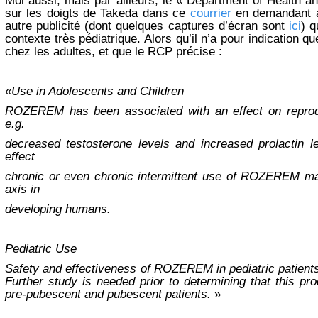
Moi aussi, mais par ailleurs, le « Department of Health 
sur les doigts de Takeda dans ce
courrier
en demandant au
autre publicité (dont quelques captures d’écran sont
ici
) q
contexte très pédiatrique. Alors qu’il n’a pour indication qu
chez les adultes, et que le RCP précise :
«
Use in Adolescents and Children
ROZEREM has been associated with an effect on reprod
e.g.
decreased testosterone levels and increased prolactin l
effect
chronic or even chronic intermittent use of ROZEREM ma
axis in
developing humans.
Pediatric Use
Safety and effectiveness of ROZEREM in pediatric patient
Further study is needed prior to determining that this p
pre-pubescent and pubescent patients.
»