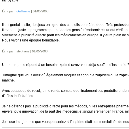
Incroyable
Écrit par :
Guillaume
| 01/05/2008
Il est génial le site, des jeux en ligne, des conseils pour faire dodo. Très professio
Il manque juste le programme pour aider les gens à s'endormir et surtout vérifier qu
Vivement la publicité directe pour les médicaments en europe, il y aura plein de s
Nous vivons une époque formidable.
Écrit par : stephane | 01/05/2008
Une entreprise répond à un besoin exprimé (avez-vous déjà souffert d'insomnie ?
J'imagine que vous avez dû également moquer et agonir le zolpidem ou la zopiclon
marché.
Avec beaucoup de recul, je me rends compte que finalement ces produits rendent 
d'effets indésirables...
Je ne défends pas la publicité directe pour les médocs, ni les entreprises pharm
envers toute innovation, de la part des médecins, et singulièrement en France, m'in
Je n'ose imaginer ce que vous penseriez si l'aspirine était commercialisée de nos 