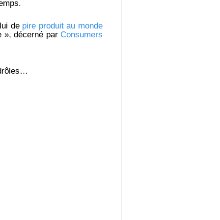
temps.
lui de
pire produit au monde
e », décerné par
Consumers
 drôles…