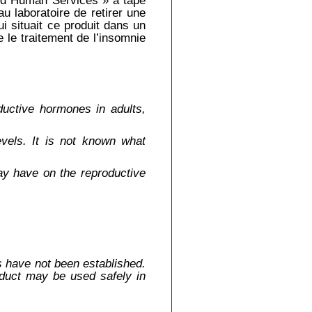
and Human Services » a tapé
 laboratoire de retirer une
ui situait ce produit dans un
e le traitement de l’insomnie
uctive hormones in adults,
evels. It is not known what
y have on the reproductive
s have not been established.
roduct may be used safely in