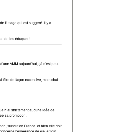
e l'usage qui est suggeré. Il y a
 que de les éduquer!
d'une AMM aujourd'hui, çà n'est peut-
eut-être de façon excessive, mais chat
 je n’ai strictement aucune idée de
urée sa promotion.
n, surtout en France, et bien elle doit
oncerne l’espérance de vie, et loin