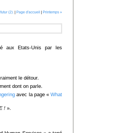
futur (2).
|
Page d'accueil
|
Printemps »
isé aux Etats-Unis par les
vraiment le détour.
ament dont on parle.
ngering
avec la page «
What
E !
».