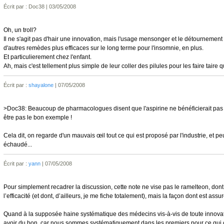
Écrit par : Doc38 | 03/05/2008
Oh, un troll?
Il ne s'agit pas d'hair une innovation, mais l'usage mensonger et le détournement d
d'autres remèdes plus efficaces sur le long terme pour l'insomnie, en plus.
Et particulierement chez l'enfant.
Ah, mais c'est tellement plus simple de leur coller des pilules pour les faire taire
Écrit par :
shayalone
| 07/05/2008
>Doc38: Beaucoup de pharmacologues disent que l'aspirine ne bénéficierait pas 
être pas le bon exemple !
Cela dit, on regarde d'un mauvais œil tout ce qui est proposé par l'industrie, et p
échaudé...
Écrit par :
yann
| 07/05/2008
Pour simplement recadrer la discussion, cette note ne vise pas le ramelteon, dont
l’efficacité (et dont, d’ailleurs, je me fiche totalement), mais la façon dont est ass
Quand à la supposée haine systématique des médecins vis-à-vis de toute innovatio
avoir du bon, car nous sommes systématiquement dans les premiers pour ce qui c