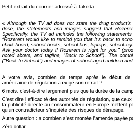
Petit extrait du courrier adressé à Takeda :
«
Although the TV ad does not state the drug product's
dose, the statements and images suggest that Rozerem 
Specifically, the TV ad includes the following statement
“Rozerem would like to remind you that it’s back to scho
chalk board, school books, school bus, laptops, school-ag
Ask your doctor today if Rozerem is right for you.” (prod
noted above, and tagline, “Back to School”). The combi
(“Back to School”) and images of school-aged children and
A votre avis, combien de temps après le début de c
américaine de régulation a exigé son retrait ?
6 mois, c'est-à-dire largement plus que la durée de la ca
C’est dire l’efficacité des autorités de régulation, que ceux
la publicité directe au consommateur en Europe mettent p
qu’un contradicteur s’inquiète des risques de dérapage.
Autre question : a combien s’est montée l’amende payée p
Zéro dollar.