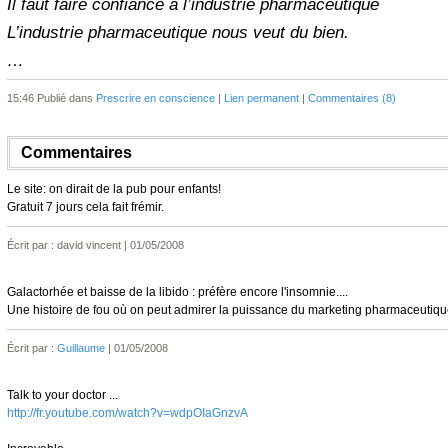
Il faut faire confiance à l’industrie pharmaceutique
L’industrie pharmaceutique nous veut du bien.
…
15:46 Publié dans
Prescrire en conscience
|
Lien permanent
|
Commentaires (8)
Commentaires
Le site: on dirait de la pub pour enfants!
Gratuit 7 jours cela fait frémir.
Écrit par : david vincent | 01/05/2008
Galactorhée et baisse de la libido : préfère encore l'insomnie....
Une histoire de fou où on peut admirer la puissance du marketing pharmaceutique 
Écrit par :
Guillaume
| 01/05/2008
Talk to your doctor ...
http://fr.youtube.com/watch?v=wdpOIaGnzvA