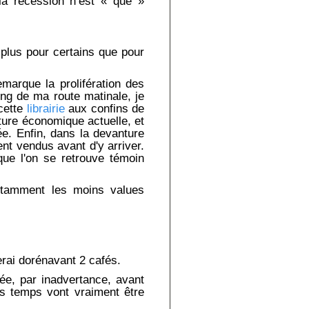
la recession n’est « que »
plus pour certains que pour
emarque la prolifération des
ong de ma route matinale, je
 cette
librairie
aux confins de
ture économique actuelle, et
trée. Enfin, dans la devanture
ent vendus avant d'y arriver.
sque l'on se retrouve témoin
otamment les moins values
rai dorénavant 2 cafés.
ée, par inadvertance, avant
es temps vont vraiment être