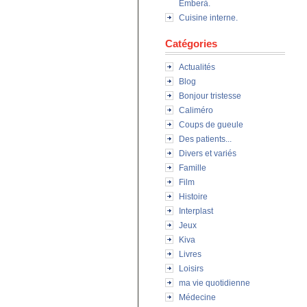
Emberà.
Cuisine interne.
Catégories
Actualités
Blog
Bonjour tristesse
Caliméro
Coups de gueule
Des patients...
Divers et variés
Famille
Film
Histoire
Interplast
Jeux
Kiva
Livres
Loisirs
ma vie quotidienne
Médecine