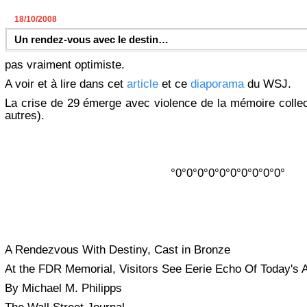
18/10/2008
Un rendez-vous avec le destin…
pas vraiment optimiste.
A voir et à lire dans cet
article
et ce
diaporama
du WSJ.
La crise de 29 émerge avec violence de la mémoire collec
autres).
°0°0°0°0°0°0°0°0°0°0°
A Rendezvous With Destiny, Cast in Bronze
At the FDR Memorial, Visitors See Eerie Echo Of Today's A
By Michael M. Philipps