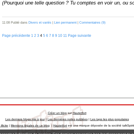
(Pourquoi une telle question ? Tu comptes en voir un, ou so
11:08 Publié dans
Divers et variés
|
Lien permanent
|
Commentaires (9)
Page précédente
1
2
3
4
5
6
7
8
9
10
11
Page suivante
Créer un blog
sur
Hautetfort
Les derniers blogs mis à jour
|
Les dernières notes publiées
|
Les tags les plus populaires
llicite
|
Mentions légales de ce blog
|
Hautetfort
est une marque déposée de la société talkSpiri