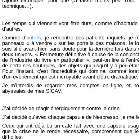
rajoute technique, pour que ça fasse moins peur (ouf, 
technique…).
Les temps qui viennent vont être durs, comme d’habitude 
d’autres.
Comme d’
autres
, je rencontre des patients inquiets, je r
panneaux « à vendre » sur les portails des maisons, le l
suis allé avant-hier, sans doute pour la dernière fois dans
deux univers. « Fermeture définitive à cause de la conjonc
de l’industrie du livre en particulier », peut-on lire à l’en
de certaines boutiques, des objets qui jusqu'il y a peu étai
Pour l'instant, c'est l'incrédulité qui domine, comme lor
d'un évènement qui est incroyable avant d'être dramatique.
Je m’interdis de regarder mes comptes en ligne, et n
abyssales de mes SICAV.
J’ai décidé de réagir énergiquement contre la crise.
J’ai décidé qu’avec chaque capsule de Nespresso, je me fe
Ceux qui ont déjà bu un café fait avec une capsule usag
que la crise ne le rende nécessaire, comprennent que l
difficiles.