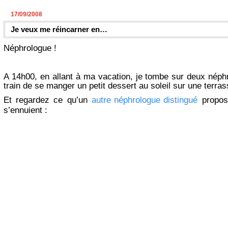
17/09/2008
Je veux me réincarner en…
Néphrologue !
A 14h00, en allant à ma vacation, je tombe sur deux néph
train de se manger un petit dessert au soleil sur une terras
Et regardez ce qu’un
autre
néphrologue
distingué
propose
s’ennuient :