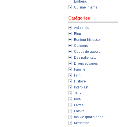
Emberà.
Cuisine interne.
Catégories
Actualités
Blog
Bonjour tristesse
Caliméro
Coups de gueule
Des patients...
Divers et variés
Famille
Film
Histoire
Interplast
Jeux
Kiva
Livres
Loisirs
ma vie quotidienne
Médecine