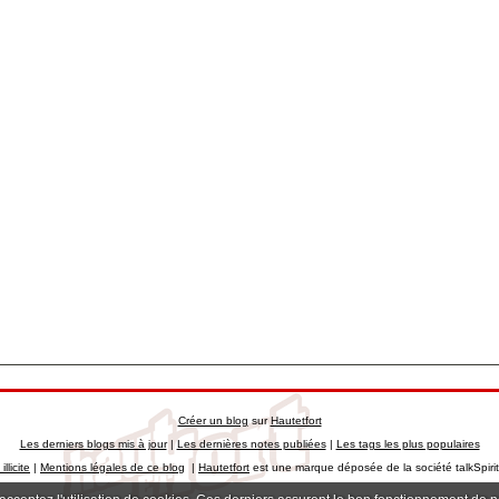
Créer un blog
sur
Hautetfort
Les derniers blogs mis à jour
|
Les dernières notes publiées
|
Les tags les plus populaires
llicite
|
Mentions légales de ce blog
|
Hautetfort
est une marque déposée de la société talkSpiri