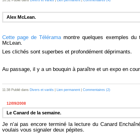
16:32 Publié dans
Divers et variés
|
Lien permanent
|
Commentaires (4)
Alex McLean.
Cette page de Télérama
montre quelques exemples du tr
McLean.
Les clichés sont superbes et profondément déprimants.
Au passage, il y a un bouquin à paraître et un expo en cour
11:38 Publié dans
Divers et variés
|
Lien permanent
|
Commentaires (2)
12/09/2008
Le Canard de la semaine.
Je n’ai pas encore terminé la lecture du Canard Enchaîn
voulais vous signaler deux pépites.