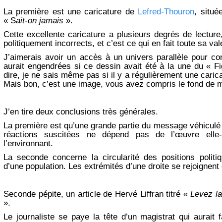
La première est une caricature de
Lefred-Thouron
, situé
« S
ait-on jamais
».
Cette excellente caricature a plusieurs degrés de lectur
politiquement incorrects, et c’est ce qui en fait toute sa val
J’aimerais avoir un accès à un univers parallèle pour con
aurait engendrées si ce dessin avait été à la une du « F
dire, je ne sais même pas si il y a régulièrement une carica
Mais bon, c’est une image, vous avez compris le fond de 
J’en tire deux conclusions très générales.
La première est qu’une grande partie du message véhiculé
réactions suscitées ne dépend pas de l’œuvre ell
l’environnant.
La seconde concerne la circularité des positions politi
d’une population. Les extrémités d’une droite se rejoignent 
Seconde pépite, un article de Hervé Liffran titré «
Levez la 
».
Le journaliste se paye la tête d’un magistrat qui aurait 