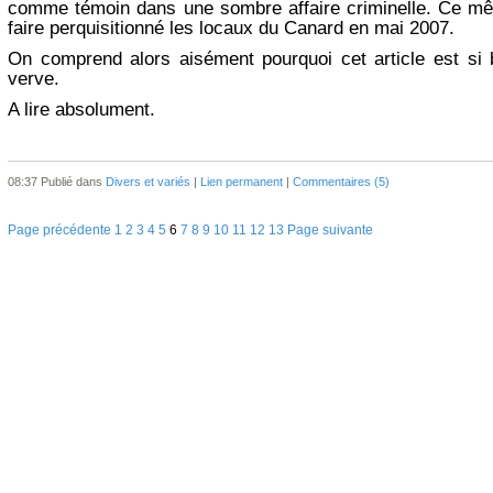
comme témoin dans une sombre affaire criminelle. Ce mê
faire perquisitionné les locaux du Canard en mai 2007.
On comprend alors aisément pourquoi cet article est si 
verve.
A lire absolument.
08:37 Publié dans
Divers et variés
|
Lien permanent
|
Commentaires (5)
Page précédente
1
2
3
4
5
6
7
8
9
10
11
12
13
Page suivante