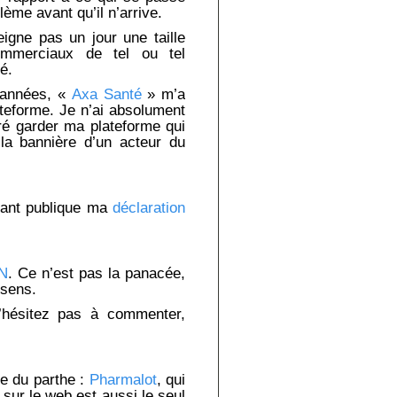
ème avant qu’il n’arrive.
eigne pas un jour une taille
ommerciaux de tel ou tel
é.
s années, «
Axa Santé
» m’a
ateforme. Je n’ai absolument
éré garder ma plateforme qui
 la bannière d’un acteur du
ndant publique ma
déclaration
ON
. Ce n’est pas la panacée,
 sens.
 n’hésitez pas à commenter,
he du parthe :
Pharmalot
, qui
 sur le web est aussi le seul