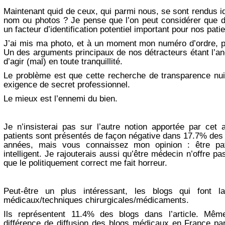
Maintenant quid de ceux, qui parmi nous, se sont rendus id
nom ou photos ? Je pense que l’on peut considérer que de
un facteur d’identification potentiel important pour nos patie
J’ai mis ma photo, et à un moment mon numéro d’ordre, p
Un des arguments principaux de nos détracteurs étant l’a
d’agir (mal) en toute tranquillité.
Le problème est que cette recherche de transparence nuit
exigence de secret professionnel.
Le mieux est l’ennemi du bien.
Je n’insisterai pas sur l’autre notion apportée par cet a
patients sont présentés de façon négative dans 17.7% des
années, mais vous connaissez mon opinion : être pat
intelligent. Je rajouterais aussi qu’être médecin n’offre pa
que le politiquement correct me fait horreur.
Peut-être un plus intéressant, les blogs qui font la
médicaux/techniques chirurgicales/médicaments.
Ils représentent 11.4% des blogs dans l’article. Mêm
différence de diffusion des blogs médicaux en France pa