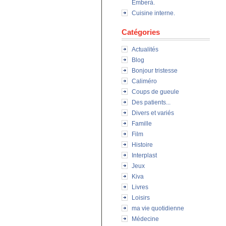
Emberà.
Cuisine interne.
Catégories
Actualités
Blog
Bonjour tristesse
Caliméro
Coups de gueule
Des patients...
Divers et variés
Famille
Film
Histoire
Interplast
Jeux
Kiva
Livres
Loisirs
ma vie quotidienne
Médecine