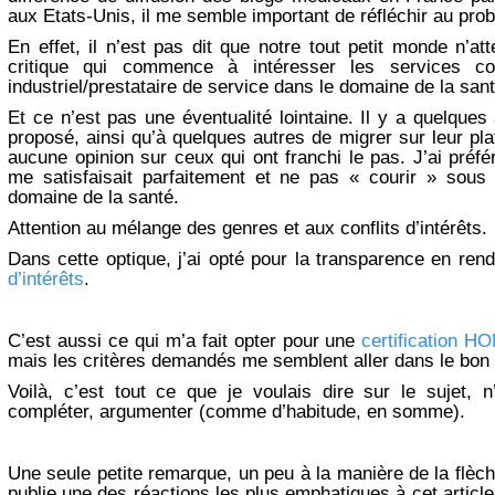
aux Etats-Unis, il me semble important de réfléchir au probl
En effet, il n’est pas dit que notre tout petit monde n’att
critique qui commence à intéresser les services c
industriel/prestataire de service dans le domaine de la sant
Et ce n’est pas une éventualité lointaine. Il y a quelque
proposé, ainsi qu’à quelques autres de migrer sur leur pl
aucune opinion sur ceux qui ont franchi le pas. J’ai préf
me satisfaisait parfaitement et ne pas « courir » sous
domaine de la santé.
Attention au mélange des genres et aux conflits d’intérêts.
Dans cette optique, j’ai opté pour la transparence en re
d’intérêts
.
C’est aussi ce qui m’a fait opter pour une
certification H
mais les critères demandés me semblent aller dans le bon
Voilà, c’est tout ce que je voulais dire sur le sujet,
compléter, argumenter (comme d’habitude, en somme).
Une seule petite remarque, un peu à la manière de la flèc
publie une des réactions les plus emphatiques à cet article