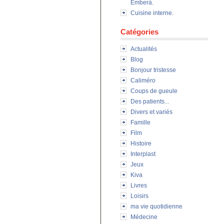
Emberà.
Cuisine interne.
Catégories
Actualités
Blog
Bonjour tristesse
Caliméro
Coups de gueule
Des patients...
Divers et variés
Famille
Film
Histoire
Interplast
Jeux
Kiva
Livres
Loisirs
ma vie quotidienne
Médecine