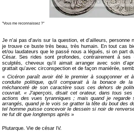
"Vous me reconnaissez ?"
Je n’ai pas d’avis sur la question, et d’ailleurs, personn
je trouve ce buste très beau, très humain. En tout cas b
et/ou laudateurs que le passé nous a légués, si on part du 
César.
Ses rides sont profondes, contrairement à ses
sculptés, cheveux qu’il aimait arranger avec soin d’ap
grattait qu’avec circonspection et de façon maniérée, semble
«
Cicéron paraît avoir été le premier à soupçonner et 
conduite politique, qu'il comparait à la bonace de l
méchanceté de son caractère sous ces dehors de polite
couvrait. « J'aperçois, disait cet orateur, dans tous se
actions des vues tyranniques ; mais quand je regarde 
arrangés, quand je le vois se gratter la tête du bout des do
tel homme puisse concevoir le dessein si noir de renverse
ne fut dit que longtemps après
»
Plutarque. Vie de césar IV.