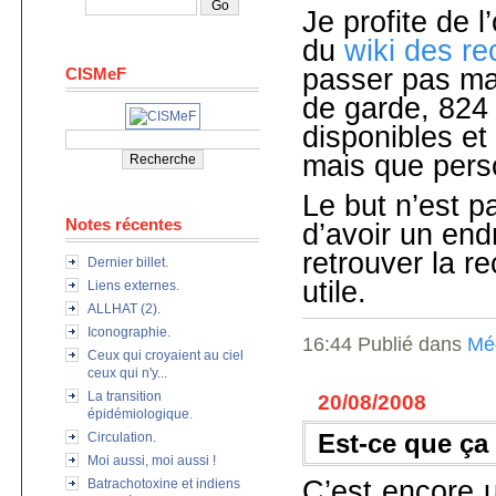
Je profite de 
du
wiki des r
passer pas ma
CISMeF
de garde, 824 
disponibles et
mais que pers
Le but n’est p
Notes récentes
d’avoir un end
retrouver la r
Dernier billet.
utile.
Liens externes.
ALLHAT (2).
Iconographie.
16:44 Publié dans
Mé
Ceux qui croyaient au ciel
ceux qui n'y...
La transition
20/08/2008
épidémiologique.
Est-ce que ça
Circulation.
Moi aussi, moi aussi !
C’est encore 
Batrachotoxine et indiens