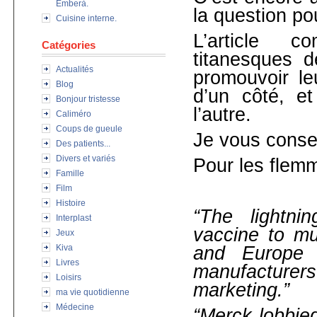
Emberà.
la question po
Cuisine interne.
L’article c
Catégories
titanesques d
Actualités
promouvoir le
Blog
d’un côté, e
Bonjour tristesse
l’autre.
Caliméro
Coups de gueule
Je vous consei
Des patients...
Divers et variés
Pour les flemma
Famille
Film
Histoire
“T
he lightni
Interplast
vaccine to mu
Jeux
Kiva
and Europe 
Livres
manufacturers
Loisirs
marketing.”
ma vie quotidienne
Médecine
“Merck lobbie