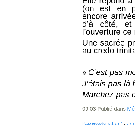
Elle répond à 
(on est en pl
encore arrivée
d’à côté, et
l’ouverture ce
Une sacrée pro
au credo trinita
«
C’est pas m
J’étais pas là 
Marchez pas da
09:03 Publié dans
Mé
Page précédente
1
2
3
4
5
6
7
8