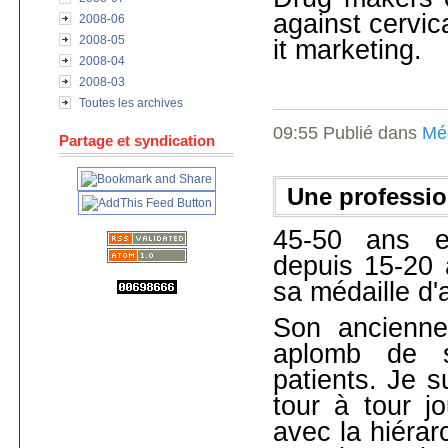
against cervica
2008-06
2008-05
it marketing.
2008-04
2008-03
Toutes les archives
09:55 Publié dans
Mé
Partage et syndication
Une professio
45-50 ans en
depuis 15-20 a
sa médaille d'a
Son anciennet
aplomb de s
patients. Je s
tour à tour j
avec la hiérar