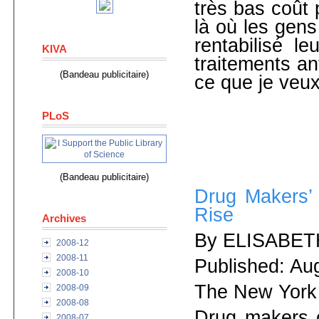
très bas coût 
là où les gens
rentabilisé l
KIVA
traitements an
(Bandeau publicitaire)
ce que je veux 
PLoS
(Bandeau publicitaire)
Drug Makers’
Rise
Archives
By ELISABE
2008-12
2008-11
Published: Au
2008-10
The New York
2008-09
2008-08
Drug makers c
2008-07