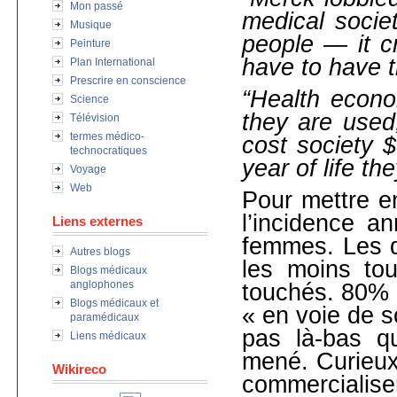
Mon passé
medical societ
Musique
people — it c
Peinture
have to have t
Plan International
Prescrire en conscience
“Health econo
Science
they are used,
Télévision
termes médico-
cost society $
technocratiques
year of life t
Voyage
Web
Pour mettre en
l’incidence a
Liens externes
femmes. Les d
Autres blogs
les moins tou
Blogs médicaux
anglophones
touchés. 80% 
Blogs médicaux et
« en voie de s
paramédicaux
pas là-bas qu
Liens médicaux
mené. Curieux
Wikireco
commercialis